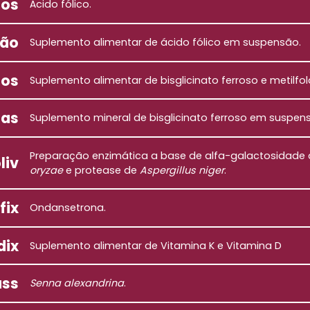
dos
Ácido fólico.
são
Suplemento alimentar de ácido fólico em suspensão.
dos
Suplemento alimentar de bisglicinato ferroso e metilf
tas
Suplemento mineral de bisglicinato ferroso em suspens
Preparação enzimática a base de alfa-galactosidade
liv
oryzae
e protease de
Aspergillus niger
.
fix
Ondansetrona.
dix
Suplemento alimentar de Vitamina K e Vitamina D
ass
Senna alexandrina
.