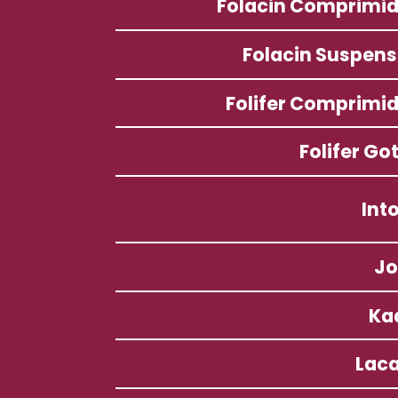
Folacin Comprimi
Folacin Suspen
Folifer Comprimi
Folifer Go
Into
Jo
Ka
Lac