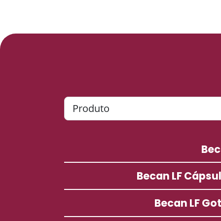
Be
Becan LF Cápsu
Becan LF Go