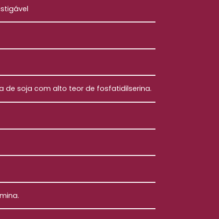
stigável
na de soja com alto teor de fosfatidilserina.
umina.