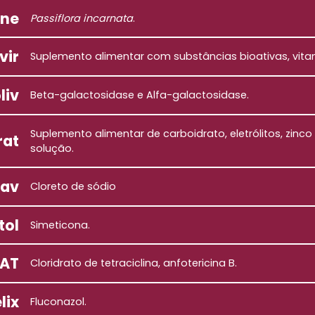
ine
Passiflora incarnata
.
vir
Suplemento alimentar com substâncias bioativas, vita
liv
Beta-galactosidase e Alfa-galactosidase.
Suplemento alimentar de carboidrato, eletrólitos, zinco
rat
solução.
lav
Cloreto de sódio
tol
Simeticona.
 AT
Cloridrato de tetraciclina, anfotericina B.
lix
Fluconazol.