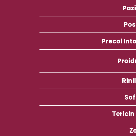
Paz
Pos
Precol Into
Proid
Rini
Sof
Tericin
Ze