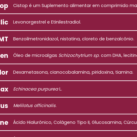
top
Cistop é um Suplemento alimentar em comprimido ma
lic
Levonorgestrel e Etinilestradiol.
 MT
Benzoilmetronidazol, nistatina, cloreto de benzalcônio.
ten
Óleo de microalgas
Schizochytrium sp
. com DHA, leciti
dor
Dexametasona, cianocobalamina, piridoxina, tiamina.
nax
Echinacea purpurea
L.
nus
Melilotus officinalis
.
one
Ácido Hialurônico, Colágeno Tipo II, Glucosamina, Cúrc