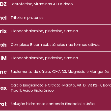
ADZ
Lactoferrina, vitaminas A D e Zinco.
nel
Trifolium pratense.
rix
Cianocobalamina, piridoxina, tiamina.
ash
Complexo B com substâncias nas formas ativas.
 IM
Cianocobalamina, piridoxina, tiamina.
ne
Suplemento de cálcio, K2-7, D3, Magnésio e Manganês.
Cálcio Bisglicinato e Citrato-Malato, Vit. D, Vit K2-7,
Max
Tipo II, Ácido Hialurônico
rat
Solução hidratante contendo Bisabolol e Uréia.