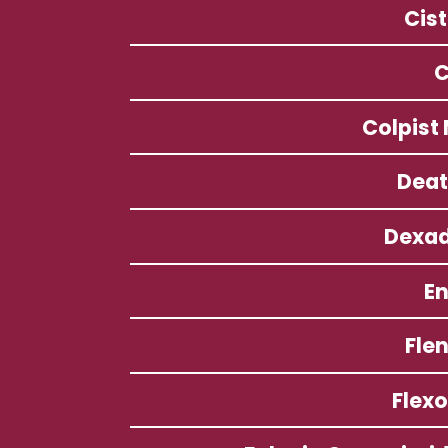
Cis
C
Colpist
Dea
Dexa
E
Fle
Flex