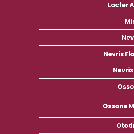
Lacfer 
Mi
Nev
Nevrix Fl
Nevrix
Osso
Ossone 
Otod