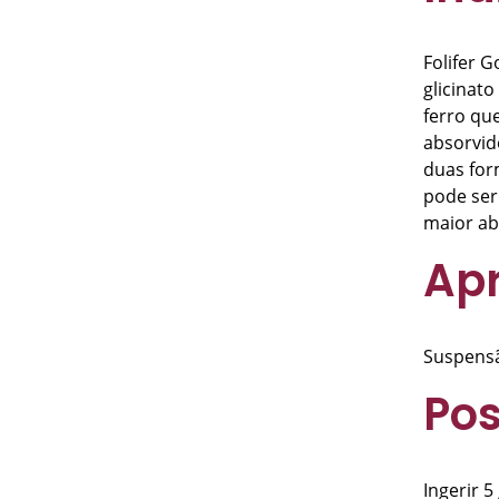
Folifer 
glicinat
ferro qu
absorvid
duas form
pode ser
maior ab
Ap
Suspensã
Pos
Ingerir 5