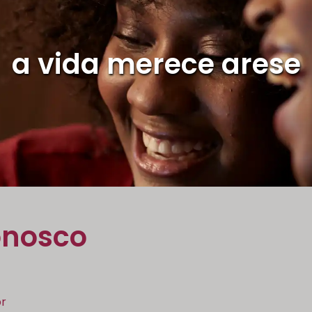
a vida merece arese
onosco
r