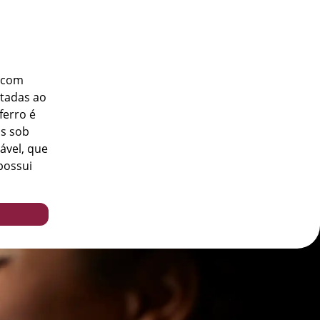
o com
atadas ao
ferro é
as sob
ável, que
possui