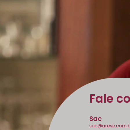
Fale c
Sac
sac@arese.com.b