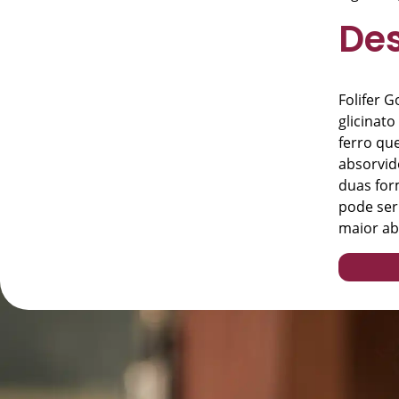
Des
Folifer 
glicinat
ferro qu
absorvid
duas form
pode ser
maior ab