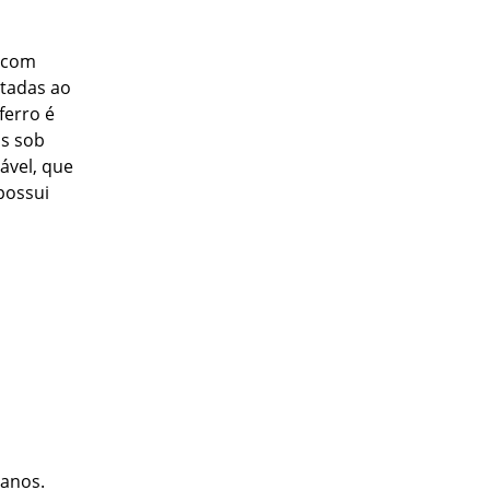
o com
atadas ao
ferro é
as sob
ável, que
possui
 anos.