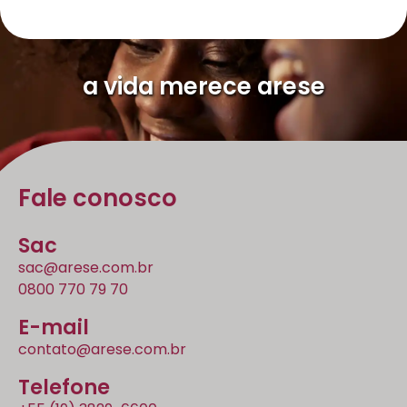
a vida merece arese
Fale conosco
Sac
sac@arese.com.br
0800 770 79 70
E-mail
contato@arese.com.br
Telefone